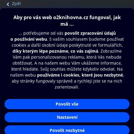
Zpět
Obsah ke stažení
Moje O2 Knihovna
Další zábava
© O2 Czech Republic a.s.
Nákupní řád
Přístupnost
Aplikace O2 Knihovna
Zásady zpracování osobních údajů
Čti a poslouchej své e-knihy a
Cookies
audioknihy rychleji a pohodlněji.
Nastavení cookies