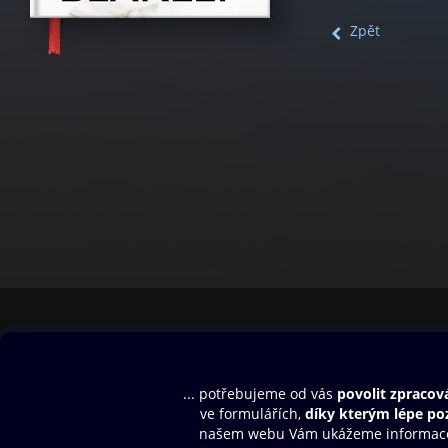
Zpět
Obsah ke stažení
Moje O2 Knih
Uvítací melodie
Přihlásit se
Aplikace a hry
E-knihy
Dárkový poukaz
SMS/MMS Info
Audioknihy
Nápověda
Blog