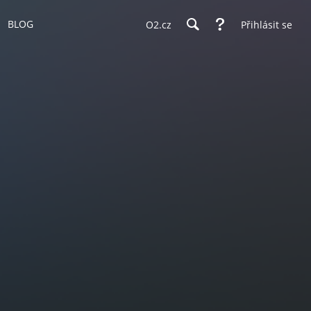
BLOG
O2.cz
Přihlásit se