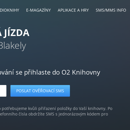
DIOKNIHY
E-MAGAZÍNY
APLIKACE A HRY
SMS/MMS INFO
 JÍZDA
Blakely
ování se přihlaste do O2 Knihovny
o potřebujeme kvůli přiřazení položky do Vaší knihovny. Po
lefonního čísla obdržíte SMS s jednorázovým kódem pro