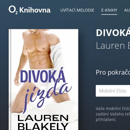
UVÍTACÍ MELODIE
E-KNIHY
AU
DIVOKÁ
Lauren 
Pro pokrač
Vaše mobilní čísl
zadání Vašeho te
přihlášení.