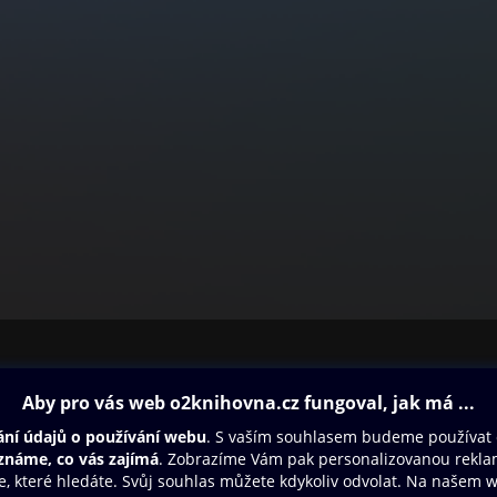
ovna
Další zábava
Oneplay
Oneplay Originály
Sport