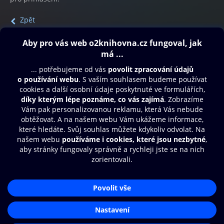
Zpět
Obsah ke stažení
Moje O2 Knihovna
Další zábava
© O2 Czech Republic a.s.
Nákupní řád
Přístupnost
Aplikace O2 Knihovna
Zásady zpracování osobních údajů
Čti a poslouchej své e-knihy a
Cookies
audioknihy rychleji a pohodlněji.