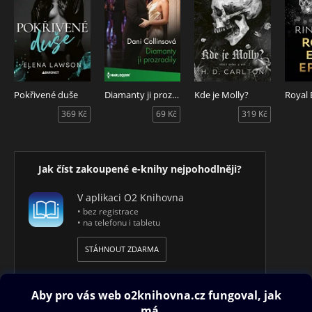
Pokřivené duše
Diamanty ji prozradily
Kde je Molly?
Royal E
369 Kč
69 Kč
319 Kč
Jak číst zakoupené e-knihy nejpohodlněji?
V aplikaci O2 Knihovna
• bez registrace
• na telefonu i tabletu
STÁHNOUT ZDARMA