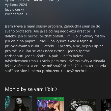
Vydáno: 2024
Jazyk: český
Počet stran: 196
Jsem Freya a mám slušný problém. Zabouchla jsem se do
svého profesora. Ale já se od něj nedokážu držet příliš
daleko. Jen si nechci přiznat pravdu. Pf… Co je věkový rozdíl?
Jen čísla na papíře. Studuji na vysoké škole a tajně si
přivydělávám v klubu. Potřebuju prachy, a ne, nejsou úplně
pro mě. V klubu se však něco zvrtne… Jedno špatné
rozhodnutí. Jeden výstřel. A pak… ucítím bolest
následovanou tmou. Uvízla jsem mezi dvěma světy a zůstala
ležet v kómatu. A on… se mě snaží přimět žít. Otázkou je, zda
stačí pár slov k mému probuzení. Co když nechci?
Mohlo by se vám líbit