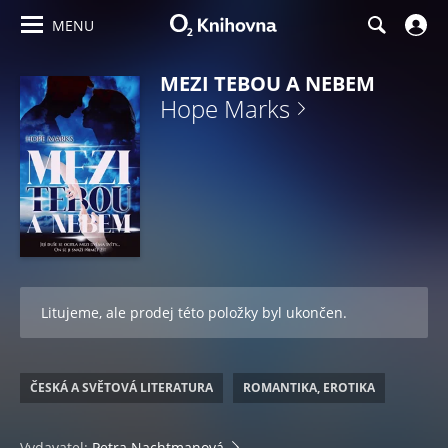
MENU
MEZI TEBOU A NEBEM
Hope Marks
Litujeme, ale prodej této položky byl ukončen.
ČESKÁ A SVĚTOVÁ LITERATURA
ROMANTIKA, EROTIKA
Vydavatel:
Petra Nachtmanová