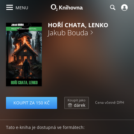
MENU
HOŘÍ CHATA, LENKO
Jakub Bouda
Koupit jako
KOUPIT ZA 150 KČ
Cena včetně DPH
dárek
Tato e-kniha je dostupná ve formátech: