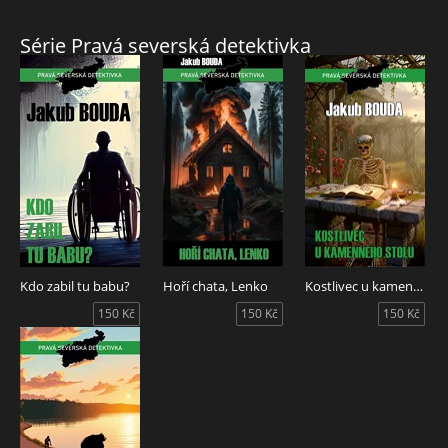
Série Pravá severská detektivka
Kdo zabil tu babu?
Hoří chata, Lenko
Kostlivec u kamenného stolu
150 Kč
150 Kč
150 Kč