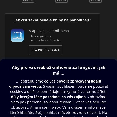
Jak číst zakoupené e-knihy nejpohodlněji?
V aplikaci O2 Knihovna
• bez registrace
• na telefonu i tabletu
STÁHNOUT ZDARMA
Obsah ke stažení
Moje O2 Knihovna
Další zábava