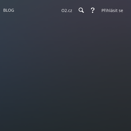
BLOG
O2.cz
Přihlásit se