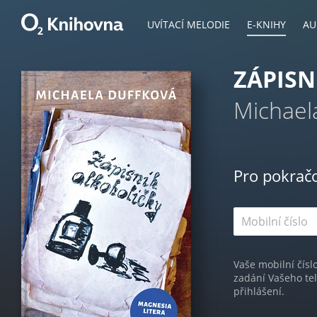
UVÍTACÍ MELODIE
E-KNIHY
AU
ZÁPISN
Michael
Pro pokrač
Vaše mobilní čísl
zadání Vašeho te
přihlášení.