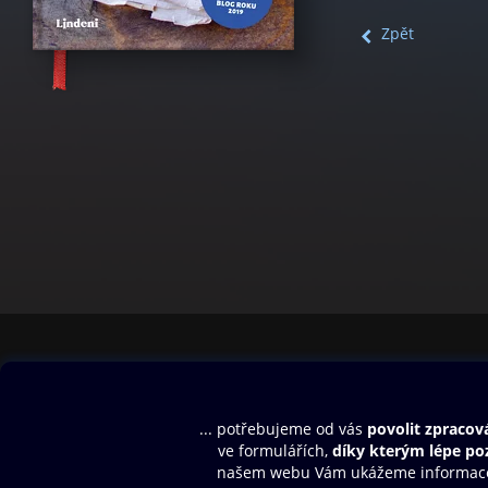
Zpět
Obsah ke stažení
Moje O2 Knih
Uvítací melodie
Přihlásit se
Aplikace a hry
E-knihy
Dárkový poukaz
SMS/MMS Info
Audioknihy
Nápověda
Blog