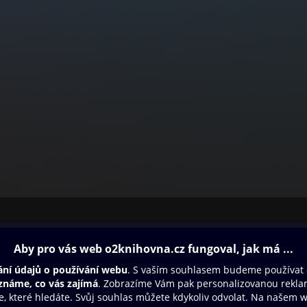
ovna
Další zábava
Oneplay
Oneplay Originály
Sport