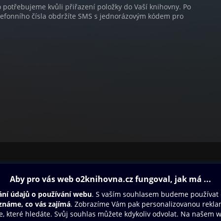
o potřebujeme kvůli přiřazení položky do Vaší knihovny. Po
lefonního čísla obdržíte SMS s jednorázovým kódem pro
ovna
Další zábava
Oneplay
Oneplay Originály
Sport