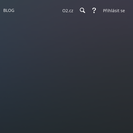
BLOG
O2.cz
Přihlásit se