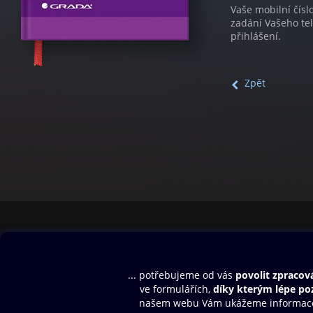
Vaše mobilní čísl
zadání Vašeho te
přihlášení.
Zpět
Obsah ke stažení
Moje O2 Knih
Uvítací melodie
Přihlásit se
Aplikace a hry
E-knihy
Dárkový poukaz
SMS/MMS Info
Audioknihy
Nápověda
Blog