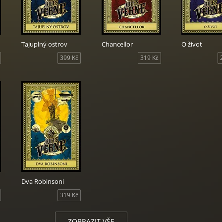
Tajuplný ostrov
Chancellor
O život
399 Kč
319 Kč
Dva Robinsoni
319 Kč
ZOBRAZIT VŠE