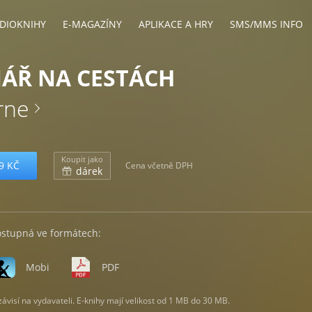
DIOKNIHY
E-MAGAZÍNY
APLIKACE A HRY
SMS/MMS INFO
ÁŘ NA CESTÁCH
rne
Koupit jako
9 KČ
Cena včetně DPH
dárek
ostupná ve formátech:
Mobi
PDF
visí na vydavateli. E-knihy mají velikost od 1 MB do 30 MB.