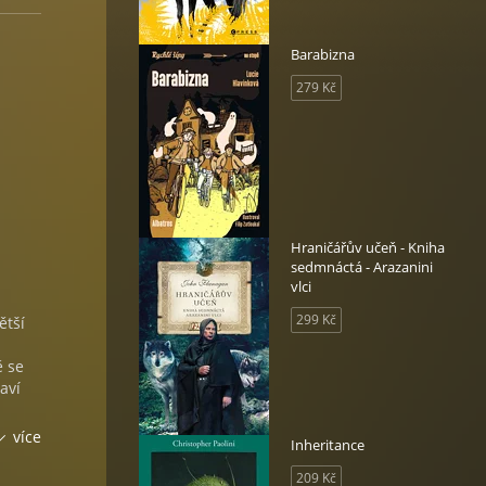
Barabizna
279 Kč
Hraničářův učeň - Kniha
sedmnáctá - Arazanini
vlci
299 Kč
ětší
ě se
aví
více
Inheritance
eho
209 Kč