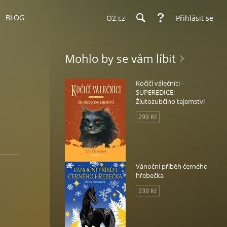
BLOG
O2.cz
Přihlásit se
Mohlo by se vám líbit
Kočičí válečníci -
SUPEREDICE:
Žlutozubčino tajemství
299 Kč
Vánoční příběh černého
hřebečka
239 Kč