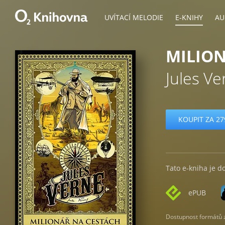
UVÍTACÍ MELODIE
E-KNIHY
AU
MILION
Jules Ve
KOUPIT ZA 27
Tato e-kniha je d
ePUB
Dostupnost formátů zá