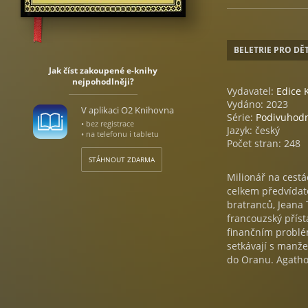
BELETRIE PRO DĚT
Jak číst zakoupené e-knihy
nejpohodlněji?
Vydavatel:
Edice 
Vydáno: 2023
V aplikaci O2 Knihovna
Série:
Podivuhodn
• bez registrace
Jazyk: český
• na telefonu i tabletu
Počet stran: 248
STÁHNOUT ZDARMA
Milionář na cestá
celkem předvídate
bratranců, Jeana 
francouzský přísta
finančním problé
setkávají s manže
do Oranu. Agatho
sňatek. Tuto troj
hovoru se oba bra
kterému by odkáza