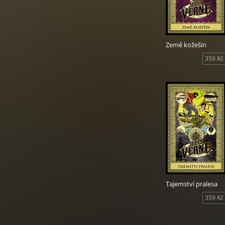
Země kožešin
359 Kč
Tajemství pralesa
359 Kč