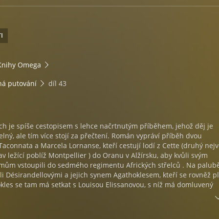
I
Knihy Omega
á putování
díl 43
ch je spíše cestopisem s lehce načrtnutým příběhem, jehož děj je
lný, ale tím více stojí za přečtení. Román vypráví příběh dvou
Taconnata a Marcela Lornanse, kteří cestují lodí z Cette (druhý nejv
v ležící poblíž Montpellier ) do Oranu v Alžírsku, aby kvůli svým
mům vstoupili do sedmého regimentu Afrických střelců . Na palub
li Désirandellovými a jejich synem Agathoklesem, kteří se rovněž pl
kles se tam má setkat s Louisou Elissanovou, s níž má domluvený
ici doprovází rodinný přítel, bohatý průmyslník Clovis Dardentor. Z
tranci dozví, že je to svobodný muž, jenž nemá žádného dědice,
l své jmění. Dardentorovi se nelíbí, že by po jeho smrti propadl j