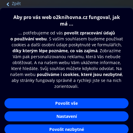
Zpět
Obsah ke stažení
Moje O2 Knihovna
Další zábava
© O2 Czech Republic a.s.
Nákupní řád
Přístupnost
Aplikace O2 Knihovna
Zásady zpracování osobních údajů
Čti a poslouchej své e-knihy a
Cookies
audioknihy rychleji a pohodlněji.
Nastavení cookies