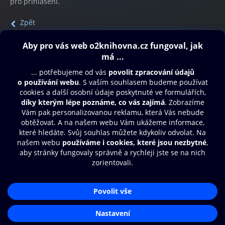
pro přihlášení.
Zpět
Obsah ke stažení
Moje O2 Knihovna
Další zábava
© O2 Czech Republic a.s.
Nákupní řád
Přístupnost
Aplikace O2 Knihovna
Zásady zpracování osobních údajů
Čti a poslouchej své e-knihy a
Cookies
audioknihy rychleji a pohodlněji.