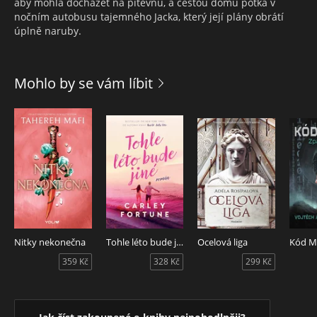
aby mohla docházet na pitevnu, a cestou domů potká v
nočním autobusu tajemného Jacka, který její plány obrátí
úplně naruby.
Mohlo by se vám líbit
Nitky nekonečna
Tohle léto bude jiné
Ocelová liga
359 Kč
328 Kč
299 Kč