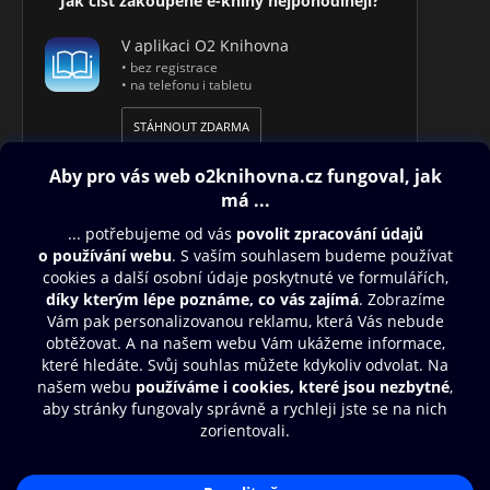
Jak číst zakoupené e-knihy nejpohodlněji?
V aplikaci O2 Knihovna
• bez registrace
• na telefonu i tabletu
STÁHNOUT ZDARMA
Obsah ke stažení
Moje O2 Knihovna
Další zábava
© O2 Czech Republic a.s.
Nákupní řád