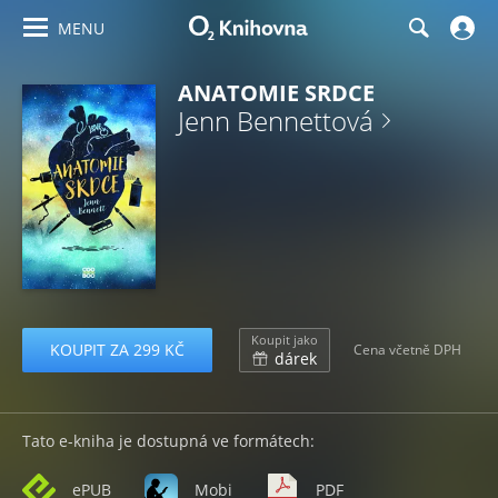
MENU
ANATOMIE SRDCE
Jenn Bennettová
Koupit jako
KOUPIT ZA 299 KČ
Cena včetně DPH
dárek
Tato e-kniha je dostupná ve formátech:
ePUB
Mobi
PDF