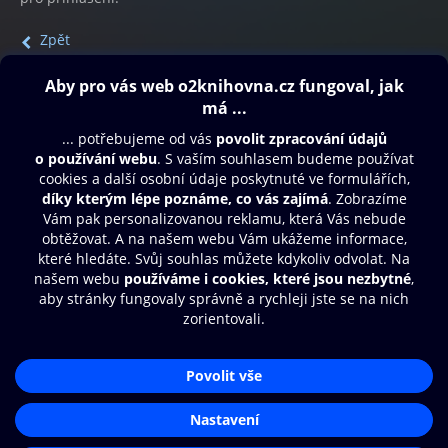
Zpět
Obsah ke stažení
Moje O2 Knihovna
Další zábava
© O2 Czech Republic a.s.
Nákupní řád
Přístupnost
Aplikace O2 Knihovna
Zásady zpracování osobních údajů
Čti a poslouchej své e-knihy a
Cookies
audioknihy rychleji a pohodlněji.