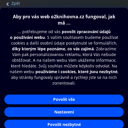
Zpět
Obsah ke stažení
Moje O2 Knihovna
Další zábava
© O2 Czech Republic a.s.
Nákupní řád
Přístupnost
Aplikace O2 Knihovna
Zásady zpracování osobních údajů
Čti a poslouchej své e-knihy a
Cookies
audioknihy rychleji a pohodlněji.
Nastavení cookies