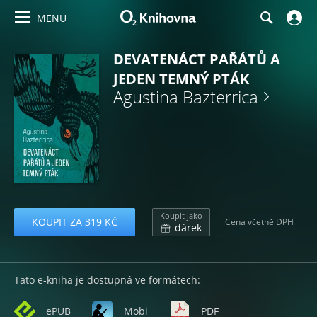
MENU
DEVATENÁCT PAŘÁTŮ A
JEDEN TEMNÝ PTÁK
Agustina Bazterrica
Koupit jako
KOUPIT ZA 319 KČ
Cena včetně DPH
dárek
Tato e-kniha je dostupná ve formátech:
ePUB
Mobi
PDF