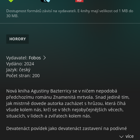
Dostupnost formátů závisí na vydavateli. E-knihy mají velikost od 1 MB do
30 MB.
HORORY
Vydavatel:
Fobos
Vydáno: 2024
Jazyk: český
Počet stran: 200
Nová kniha Agustiny Bazterricy se v ničem nepodobá
předchozímu románu Znamenitá mrtvola. Snad jedině tím,
jak mistrně dovede autorka zacházet s hrůzou, která číhá
všude kolem nás, krčí se v těch nejobyčejnějších věcech,
situacích, v lidech a zvířatech kolem nás.
Devatenáct povídek jako devatenáct zastavení na podivné
křížové cestě, na niž jsme náhodně narazili, když jsme na
více