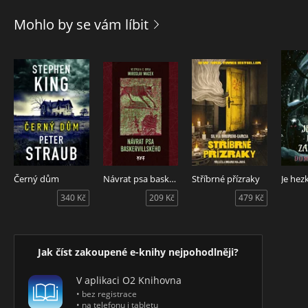
výletě sešli z cesty. Některé výjevy nás přimrazí svou
prostotou, jiné jsou jako temné barokní obrazy plné
Mohlo by se vám líbit
svíjejících se démonů a nesrozumitelných symbolů. Ve všech
se Agustina Bazterrica dostává až na dřeň: na dřeň
každodennosti, na dřeň jazyka, na dřeň toho nejčernějšího
humoru.
Povídky svým vznikem předcházejí románu Znamenitá
mrtvola a autorka je psala v průběhu několika let, proto jsou
opravdu pestré – pestré v temnotě, jež je všechny spojuje.
Černý dům
Návrat psa baskervillského
Stříbrné přízraky
340 Kč
209 Kč
479 Kč
Jak číst zakoupené e-knihy nejpohodlněji?
V aplikaci O2 Knihovna
• bez registrace
• na telefonu i tabletu