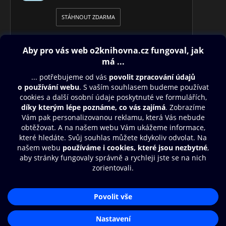
STÁHNOUT ZDARMA
Obsah ke stažení
Moje O2 Knihovna
Další zábava
© O2 Czech Republic a.s.
Nákupní řád
Přístupnost
Aplikace O2 Knihovna
Zásady zpracování osobních údajů
Čti a poslouchej své e-knihy a
Cookies