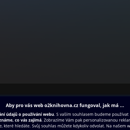
ovna
Další zábava
Oneplay
Oneplay Originály
Sport