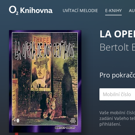
UVÍTACÍ MELODIE
E-KNIHY
AU
LA OPE
Bertolt 
Pro pokrač
Vaše mobilní čísl
zadání Vašeho te
přihlášení.