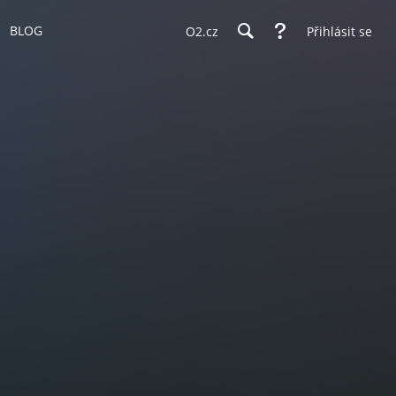
BLOG
O2.cz
Přihlásit se