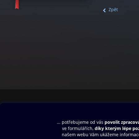
Zpět
Obsah ke stažení
Moje O2 Knih
Uvítací melodie
Přihlásit se
Aplikace a hry
E-knihy
Dárkový poukaz
SMS/MMS Info
Audioknihy
Nápověda
Blog