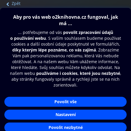
Zpět
Obsah ke stažení
Moje O2 Knihovna
Další zábava
© O2 Czech Republic a.s.
Nákupní řád
Přístupnost
Aplikace O2 Knihovna
Zásady zpracování osobních údajů
Čti a poslouchej své e-knihy a
Cookies
audioknihy rychleji a pohodlněji.
Nastavení cookies