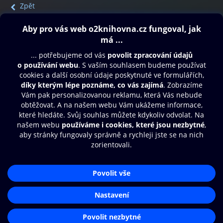
Zpět
Obsah ke stažení
Moje O2 Knihovna
Další zábava
© O2 Czech Republic a.s.
Nákupní řád
Přístupnost
Aplikace O2 Knihovna
Zásady zpracování osobních údajů
Čti a poslouchej své e-knihy a
Cookies
audioknihy rychleji a pohodlněji.
Nastavení cookies