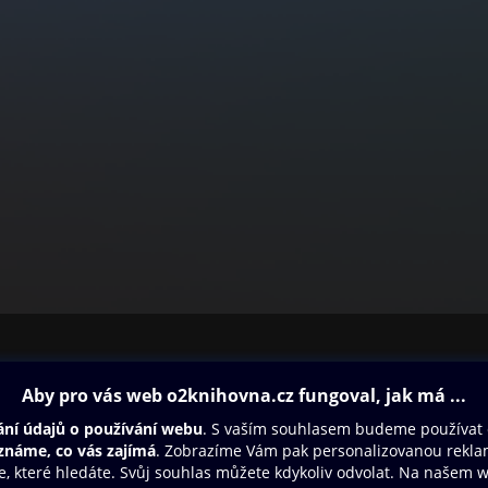
ovna
Další zábava
Oneplay
Oneplay Originály
Sport