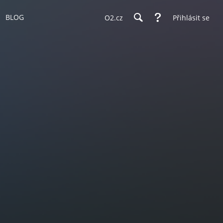
BLOG
O2.cz
Přihlásit se