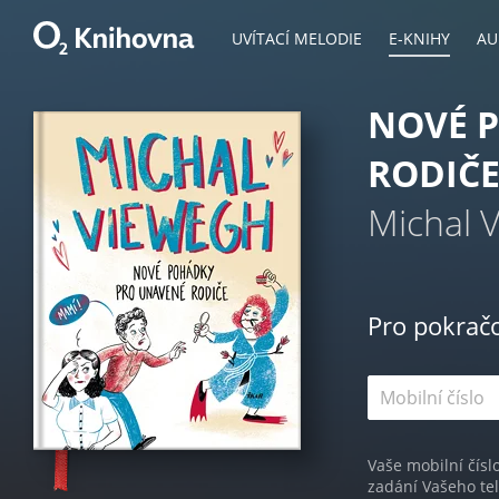
UVÍTACÍ MELODIE
E-KNIHY
AU
NOVÉ 
RODIČ
Michal 
Pro pokrač
Vaše mobilní čísl
zadání Vašeho te