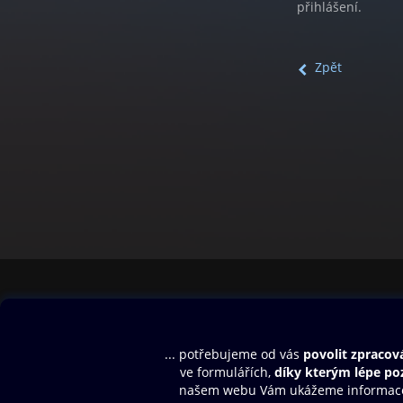
přihlášení.
Zpět
Obsah ke stažení
Moje O2 Knih
Uvítací melodie
Přihlásit se
Aplikace a hry
E-knihy
Dárkový poukaz
SMS/MMS Info
Audioknihy
Nápověda
Blog