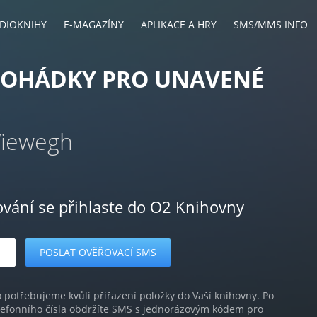
DIOKNIHY
E-MAGAZÍNY
APLIKACE A HRY
SMS/MMS INFO
POHÁDKY PRO UNAVENÉ
E
Viewegh
ování se přihlaste do O2 Knihovny
o potřebujeme kvůli přiřazení položky do Vaší knihovny. Po
lefonního čísla obdržíte SMS s jednorázovým kódem pro