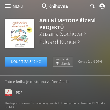
MENU
AGILNÍ METODY ŘÍZENÍ
PROJEKTŮ
Zuzana Šochová
Eduard Kunce
Koupit jako
KOUPIT ZA 349 KČ
Cena včetně DPH
dárek
Tato e-kniha je dostupná ve formátech:
PDF
Dostupnost formátů závisí na vydavateli. E-knihy mají velikost od 1 MB do
30 MB.