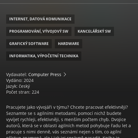
INTERNET, DATOVÁ KOMUNIKACE
PROGRAMOVÁNÍ, VÝVOJOVÝ SW
KANCELÁŘSKÝ SW
GRAFICKÝ SOFTWARE
HARDWARE
INFORMATIKA, VÝPOČETNÍ TECHNIKA
Vydavatel:
Computer Press
Vydáno: 2024
Jazyk: český
Počet stran: 224
Pracujete jako vývojáři v týmu? Chcete pracovat efektivněji?
Seznamte se s agilními metodami, pomocí nichž budete
vyvíjet rychleji, efektivněji, s menším počtem chyb. Dvojice
autorů, která se v oblasti agilních metod pohybuje řadu let a
pracuje s nimi denně, vás seznámí nejen s tím, co agilní
přístup znamená, ale i jak jej správně nasadit. Kniha je