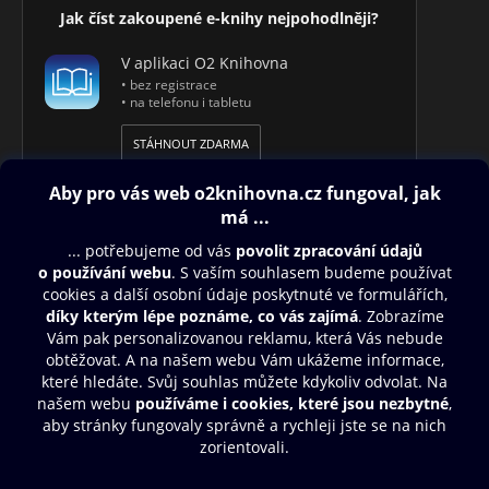
Jak číst zakoupené e-knihy nejpohodlněji?
V aplikaci O2 Knihovna
• bez registrace
• na telefonu i tabletu
STÁHNOUT ZDARMA
Obsah ke stažení
Moje O2 Knihovna
Další zábava
© O2 Czech Republic a.s.