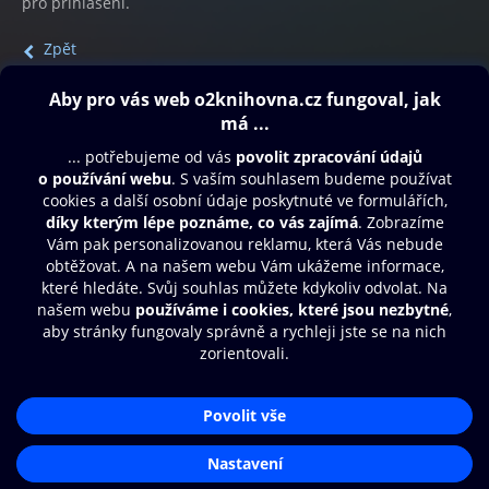
pro přihlášení.
Zpět
Obsah ke stažení
Moje O2 Knihovna
Další zábava
© O2 Czech Republic a.s.
Nákupní řád
Přístupnost
Aplikace O2 Knihovna
Zásady zpracování osobních údajů
Čti a poslouchej své e-knihy a
Cookies
audioknihy rychleji a pohodlněji.