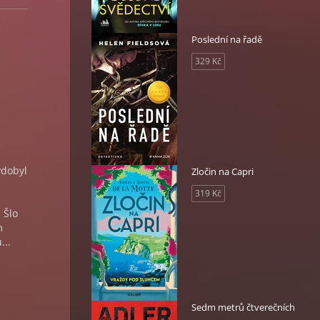
Poslední na řadě
329 Kč
ydobyl
Zločin na Capri
319 Kč
 Šlo
m
...
Sedm metrů čtverečních