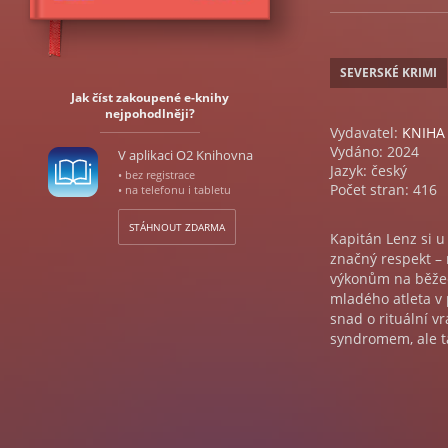
SEVERSKÉ KRIMI
Jak číst zakoupené e-knihy
nejpohodlněji?
Vydavatel:
KNIHA
Vydáno: 2024
V aplikaci O2 Knihovna
Jazyk: český
• bez registrace
Počet stran: 416
• na telefonu i tabletu
STÁHNOUT ZDARMA
Kapitán Lenz si u
značný respekt – 
výkonům na běžec
mladého atleta v 
snad o rituální 
syndromem, ale ta