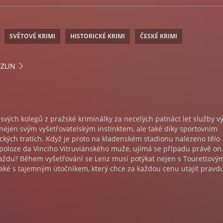
SVĚTOVÉ KRIMI
HISTORICKÉ KRIMI
ČESKÉ KRIMI
 ZLIN
 svých kolegů z pražské kriminálky za necelých patnáct let služby v
nejen svým vyšetřovatelským instinktem, ale také díky sportovním
kých tratích. Když je proto na kladenském stadionu nalezeno tělo
poloze da Vinciho Vitruviánského muže, ujímá se případu právě on.
vraždu? Během vyšetřování se Lenz musí potýkat nejen s Tourettový
ké s tajemným útočníkem, který chce za každou cenu utajit pravdu