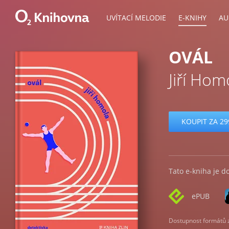
UVÍTACÍ MELODIE
E-KNIHY
AU
OVÁL
Jiří Hom
KOUPIT ZA 29
Tato e-kniha je d
ePUB
Dostupnost formátů zá