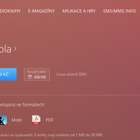
DIOKNIHY
E-MAGAZÍNY
APLIKACE A HRY
SMS/MMS INFO
ola
Koupit jako
9 KČ
Cena včetně DPH
dárek
ostupná ve formátech:
Mobi
PDF
visí na vydavateli. E-knihy mají velikost od 1 MB do 30 MB.