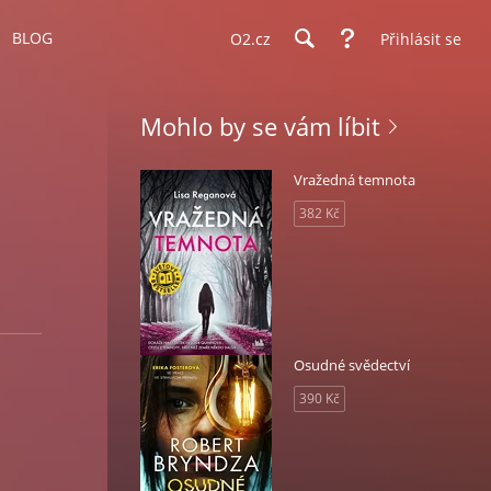
BLOG
O2.cz
Přihlásit se
Mohlo by se vám líbit
Vražedná temnota
382 Kč
Osudné svědectví
390 Kč