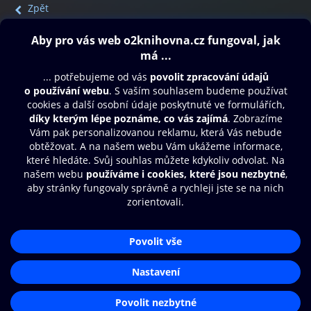
Zpět
Obsah ke stažení
Moje O2 Knihovna
Další zábava
© O2 Czech Republic a.s.
Nákupní řád
Přístupnost
Aplikace O2 Knihovna
Zásady zpracování osobních údajů
Čti a poslouchej své e-knihy a
Cookies
audioknihy rychleji a pohodlněji.
Nastavení cookies