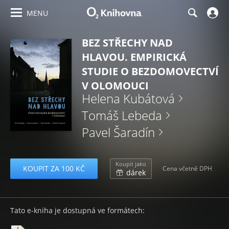
MENU
BEZ STŘECHY NAD
HLAVOU. EMPIRICKÁ
STUDIE O BEZDOMOVECTVÍ
V OLOMOUCI
Helena Kubátová
Tomáš Lebeda
Pavel Šaradín
Koupit jako
KOUPIT ZA 100 KČ
Cena včetně DPH
dárek
Tato e-kniha je dostupná ve formátech: