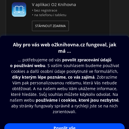
V aplikaci O2 Knihovna
• bez registrace
• na telefonu i tabletu
STÁHNOUT ZDARMA
Obsah ke stažení
Moje O2 Knihovna
Další zábava
© O2 Czech Republic a.s.
Nákupní řád
Přístupnost