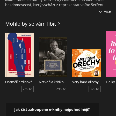
bezdomovectví, který vychází z reprezentativního šetření
uvnitř univerzity. Třetím a hlavním je pohled dovnitř
více
samotné bezdomovecké komunity. Na základě kvalitativních
rozhovorů kniha představuje vnitřní fungování olomoucké
Mohlo by se vám líbit
bezdomovecké komunity, snaží se porozumět jejím vnitřním
sociálním vztahům i postojům vůči majoritě. Cílem knihy je
představit a porozumět, jak majorita smýšlí o bezdomovcích,
jak bezdomovecká komunita reálně funguje a jak ona vnímá
své okolí. Bez takového hlubšího porozumění je řešení
bezdomovecké problematiky ve městě Olomouci jen těžko
možné.
Osamělí hrdinové
Netvoři a kritikové
Very hard ořechy
269 Kč
298 Kč
329 Kč
Jak číst zakoupené e-knihy nejpohodlněji?