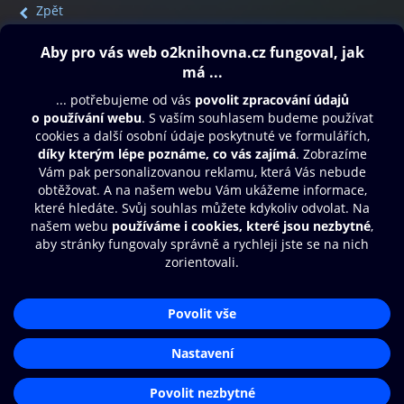
Zpět
Obsah ke stažení
Moje O2 Knihovna
Další zábava
© O2 Czech Republic a.s.
Nákupní řád
Přístupnost
Aplikace O2 Knihovna
Zásady zpracování osobních údajů
Čti a poslouchej své e-knihy a
Cookies
audioknihy rychleji a pohodlněji.
Nastavení cookies