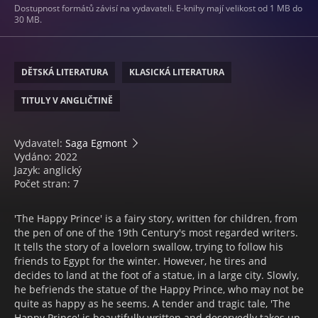
Dostupnost formátů závisí na vydavateli. E-knihy mají velikost od 1 MB do
30 MB.
DĚTSKÁ LITERATURA
KLASICKÁ LITERATURA
TITULY V ANGLIČTINĚ
Vydavatel:
Saga Egmont
Vydáno: 2022
Jazyk: anglický
Počet stran: 7
'The Happy Prince' is a fairy story, written for children, from
the pen of one of the 19th Century's most regarded writers.
It tells the story of a lovelorn swallow, trying to follow his
friends to Egypt for the winter. However, he tires and
decides to land at the foot of a statue, in a large city. Slowly,
he befriends the statue of the Happy Prince, who may not be
quite as happy as he seems. A tender and tragic tale, 'The
Happy Prince' is beautifully written and deservedly takes up