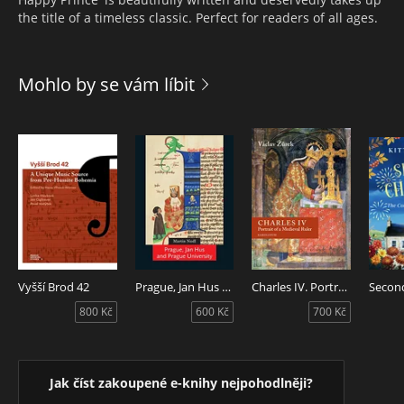
the title of a timeless classic. Perfect for readers of all ages.
Mohlo by se vám líbit
Vyšší Brod 42
Prague, Jan Hus and Prague University
Charles IV. Portrait of a Medieval Ruler
Secon
800 Kč
600 Kč
700 Kč
Jak číst zakoupené e-knihy nejpohodlněji?