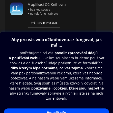
V aplikaci O2 Knihovna
• bez registrace
• na telefonu i tabletu
STÁHNOUT ZDARMA
Obsah ke stažení
Moje O2 Knihovna
Další zábava
© O2 Czech Republic a.s.
Nákupní řád
Přístupnost