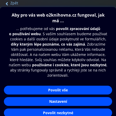
Zpět
Obsah ke stažení
Moje O2 Knihovna
Další zábava
© O2 Czech Republic a.s.
Nákupní řád
Přístupnost
Aplikace O2 Knihovna
Zásady zpracování osobních údajů
Čti a poslouchej své e-knihy a
Cookies
audioknihy rychleji a pohodlněji.
Nastavení cookies