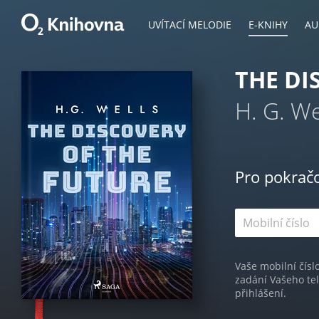
UVÍTACÍ MELODIE
E-KNIHY
AU
THE DI
H. G. We
Pro pokrač
Vaše mobilní čísl
zadání Vašeho te
přihlášení.