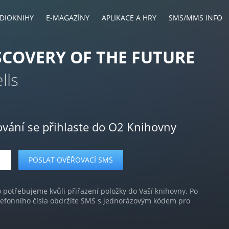
DIOKNIHY
E-MAGAZÍNY
APLIKACE A HRY
SMS/MMS INFO
SCOVERY OF THE FUTURE
lls
ování se přihlaste do O2 Knihovny
o potřebujeme kvůli přiřazení položky do Vaší knihovny. Po
lefonního čísla obdržíte SMS s jednorázovým kódem pro