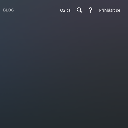
BLOG
O2.cz
Přihlásit se