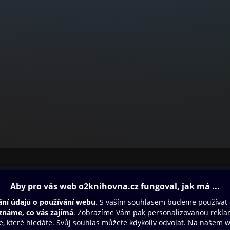
ovna
Další zábava
Oneplay
Oneplay Originály
Sport