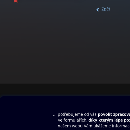
Zpět
Obsah ke stažení
Moje O2 Knih
Uvítací melodie
Přihlásit se
Aplikace a hry
E-knihy
Dárkový poukaz
SMS/MMS Info
Audioknihy
Nápověda
Blog