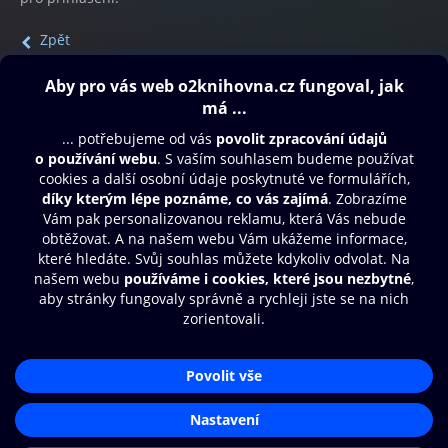
Zpět
Obsah ke stažení
Moje O2 Knihovna
Další zábava
© O2 Czech Republic a.s.
Nákupní řád
Přístupnost
Aplikace O2 Knihovna
Zásady zpracování osobních údajů
Čti a poslouchej své e-knihy a
Cookies
audioknihy rychleji a pohodlněji.