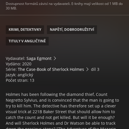
Dostupnost formátů závisí na vydavateli. E-knihy mají velikost od 1 MB do
30 MB.
KRIMI, DETEKTIVKY
NAPĚTÍ, DOBRODRUŽSTVÍ
TITULY V ANGLIČTINĚ
Vydavatel:
Saga Egmont
Vydáno: 2020
Série:
The Case-Book of Sherlock Holmes
díl 3
Jazyk: anglický
Počet stran: 13
Holmes has been following the diamond thief, Count
Negretto Sylvius, and is convinced that the man is going to
try to kill him. The detective has therefore set up a clever
visual trick at 221B Baker Street that should allow him to
catch the count and not get killed. But will it be enough?
And will Sherlock Holmes and Dr Watson be able to track
down the precious stone? "The Adventure of the Mazarin