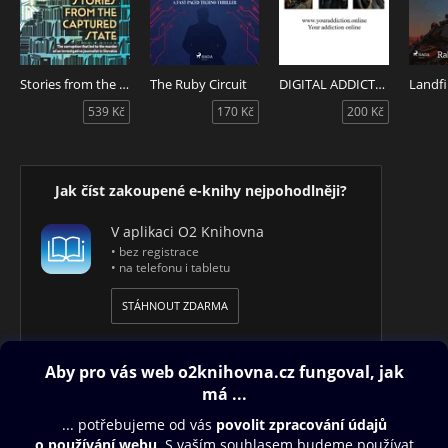
Stories from the captured state
The Ruby Circuit
DIGITAL ADDICTION
539 Kč
170 Kč
200 Kč
Jak číst zakoupené e-knihy nejpohodlněji?
V aplikaci O2 Knihovna
• bez registrace
• na telefonu i tabletu
STÁHNOUT ZDARMA
Obsah ke stažení