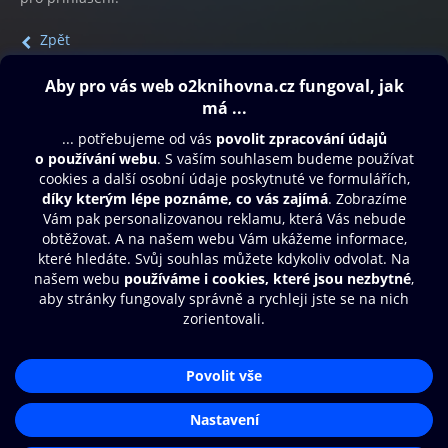
Zpět
Obsah ke stažení
Moje O2 Knihovna
Další zábava
© O2 Czech Republic a.s.
Nákupní řád
Přístupnost
Aplikace O2 Knihovna
Zásady zpracování osobních údajů
Čti a poslouchej své e-knihy a
Cookies
audioknihy rychleji a pohodlněji.