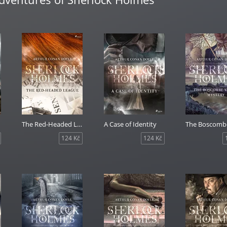
The Red-Headed League
A Case of Identity
124 Kč
124 Kč