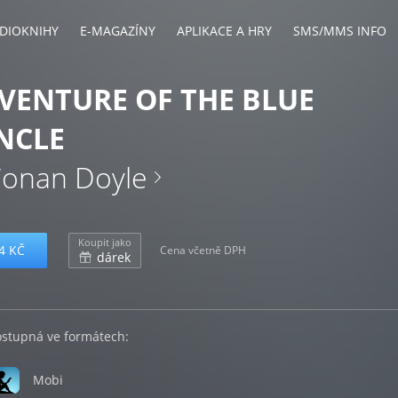
DIOKNIHY
E-MAGAZÍNY
APLIKACE A HRY
SMS/MMS INFO
VENTURE OF THE BLUE
NCLE
Conan Doyle
Koupit jako
4 KČ
Cena včetně DPH
dárek
ostupná ve formátech:
Mobi