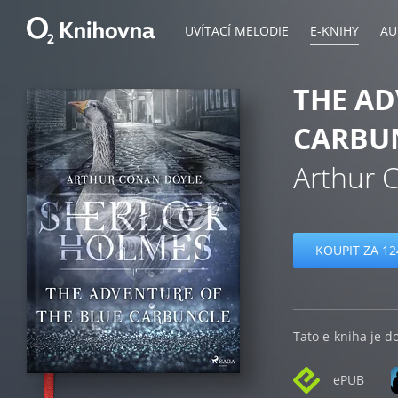
UVÍTACÍ MELODIE
E-KNIHY
AU
THE AD
CARBU
Arthur 
KOUPIT ZA 12
Tato e-kniha je d
ePUB