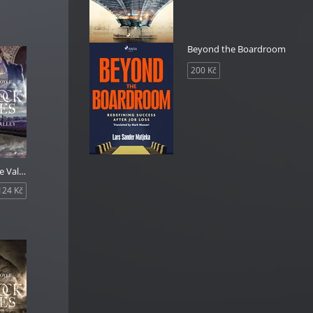
Beyond the Boardroom
200 Kč
The Boscombe Valley Mystery
124 Kč