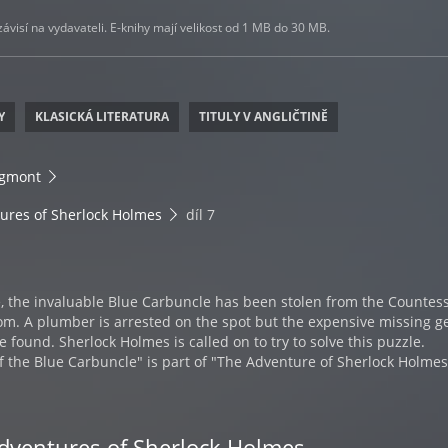
visí na vydavateli. E-knihy mají velikost od 1 MB do 30 MB.
Y
KLASICKÁ LITERATURA
TITULY V ANGLIČTINĚ
Egmont
ures of Sherlock Holmes
díl 7
, the invaluable Blue Carbuncle has been stolen from the Countess
om. A plumber is arrested on the spot but the expensive missing g
e found. Sherlock Holmes is called on to try to solve this puzzle.
 the Blue Carbuncle" is part of "The Adventure of Sherlock Holmes
Adventures of Sherlock Holmes