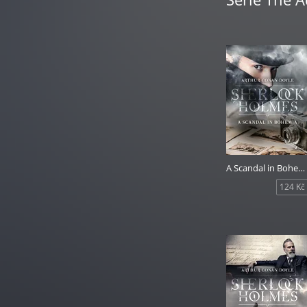
A Scandal in Bohemia
124 Kč