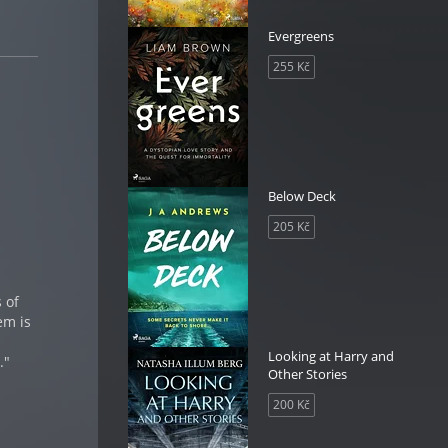
Evergreens
255 Kč
Below Deck
205 Kč
 of
em is
Looking at Harry and
."
Other Stories
200 Kč