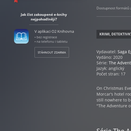
Dostupnost formátů zá
Jak číst zakoupené e-knihy
nejpohodlněji?
V aplikaci O2 Knihovna
KRIMI, DETEKTIVK
• bez registrace
• na telefonu i tabletu
Vydavatel:
Saga 
STÁHNOUT ZDARMA
Vydáno: 2020
Série:
The Advent
Jazyk: anglický
Počet stran: 17
On Christmas Eve
Morcar’s hotel ro
still nowhere to b
"The Adventure of
Série The 