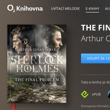
UVÍTACÍ MELODIE
E-KNIHY
AU
THE FI
Arthur 
KOUPIT ZA 12
Tato e-kniha je d
ePUB
Dostupnost formátů zá