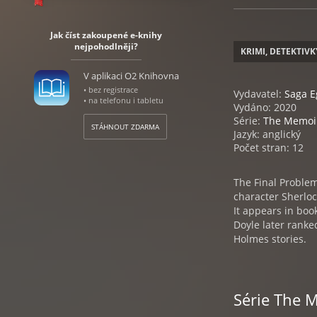
Jak číst zakoupené e-knihy
nejpohodlněji?
KRIMI, DETEKTIVK
V aplikaci O2 Knihovna
• bez registrace
Vydavatel:
Saga 
• na telefonu i tabletu
Vydáno: 2020
Série:
The Memoir
STÁHNOUT ZDARMA
Jazyk: anglický
Počet stran: 12
The Final Problem
character Sherloc
It appears in boo
Doyle later ranke
Holmes stories.
Série The 