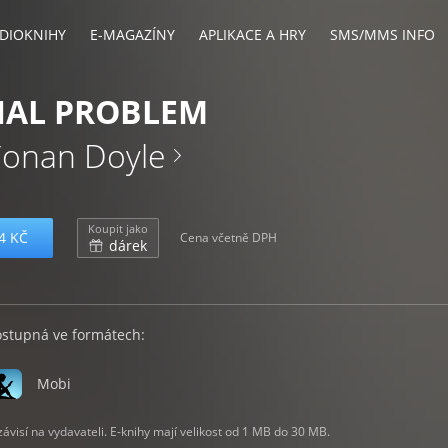
DIOKNIHY
E-MAGAZÍNY
APLIKACE A HRY
SMS/MMS INFO
NAL PROBLEM
Conan Doyle
Koupit jako
4 KČ
Cena včetně DPH
dárek
ostupná ve formátech:
Mobi
visí na vydavateli. E-knihy mají velikost od 1 MB do 30 MB.