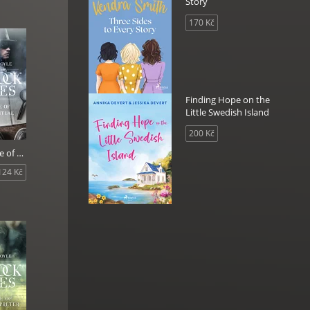
Story
170 Kč
Finding Hope on the
Little Swedish Island
200 Kč
The Adventure of the Musgrave Ritual
124 Kč