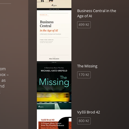
Business Central in the
Age of AI
499 Kč
The Missing
from
pox –
170 Kč
 as
and
k
Vyšší Brod 42
800 Kč