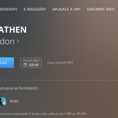
DIOKNIHY
E-MAGAZÍNY
APLIKACE A HRY
SMS/MMS INFO
EATHEN
ndon
Koupit jako
4 KČ
Cena včetně DPH
dárek
ostupná ve formátech:
Mobi
visí na vydavateli. E-knihy mají velikost od 1 MB do 30 MB.