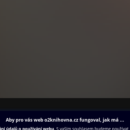
ovna
Další zábava
Oneplay