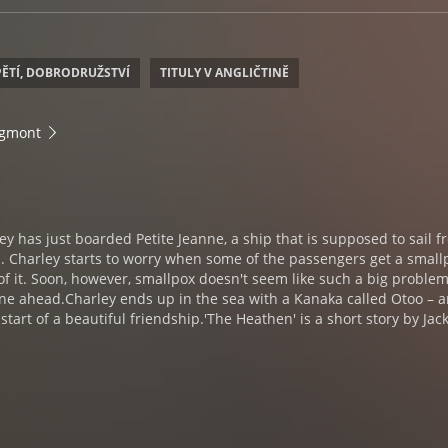
ĚTÍ, DOBRODRUŽSTVÍ
TITULY V ANGLIČTINĚ
Egmont
ey has just boarded Petite Jeanne, a ship that is supposed to sail 
i. Charley starts to worry when some of the passengers get a small
f it. Soon, however, smallpox doesn't seem like such a big problem
ane ahead.Charley ends up in the sea with a Kanaka called Otoo – 
a start of a beautiful friendship.'The Heathen' is a short story by Jac