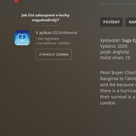
Jak číst zakoupené e-knihy
nejpohodlněji?
POVÍDKY
NAP
V aplikaci O2 Knihovna
• bez registrace
Vydavatel:
Saga 
• na telefonu i tabletu
Vydáno: 2020
Jazyk: anglický
STÁHNOUT ZDARMA
Počet stran: 10
Pearl buyer Charl
Rangiroa to Tahit
and die because o
there is a hurric
their survival is 
London.