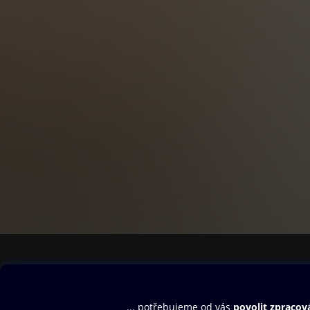
Obsah ke stažení
Moje O2 Knih
Uvítací melodie
Přihlásit se
Aplikace a hry