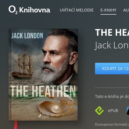
UVÍTACÍ MELODIE
E-KNIHY
AU
THE H
Jack Lo
KOUPIT ZA 12
Tato e-kniha je d
ePUB
Dostupnost formátů zá