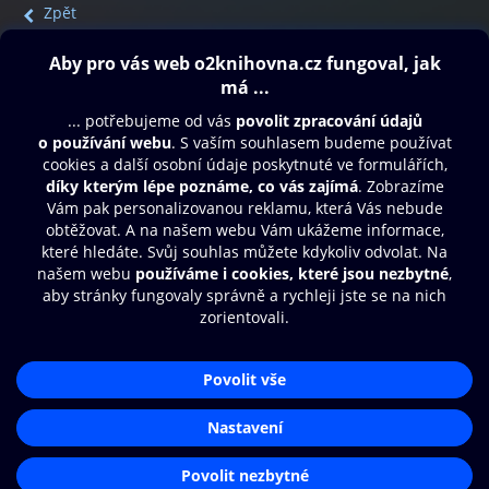
Zpět
Obsah ke stažení
Moje O2 Knihovna
Další zábava
© O2 Czech Republic a.s.
Nákupní řád
Přístupnost
Aplikace O2 Knihovna
Zásady zpracování osobních údajů
Čti a poslouchej své e-knihy a
Cookies
audioknihy rychleji a pohodlněji.
Nastavení cookies