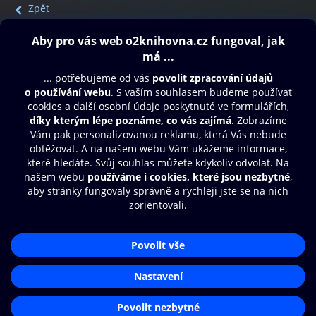
Zpět
Obsah ke stažení
Moje O2 Knihovna
Další zábava
© O2 Czech Republic a.s.
Nákupní řád
Přístupnost
Aplikace O2 Knihovna
Zásady zpracování osobních údajů
Čti a poslouchej své e-knihy a
Cookies
audioknihy rychleji a pohodlněji.
Nastavení cookies