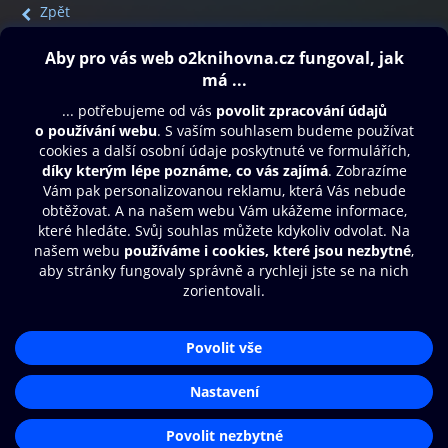
Zpět
Obsah ke stažení
Moje O2 Knihovna
Další zábava
© O2 Czech Republic a.s.
Nákupní řád
Přístupnost
Aplikace O2 Knihovna
Zásady zpracování osobních údajů
Čti a poslouchej své e-knihy a
Cookies
audioknihy rychleji a pohodlněji.
Nastavení cookies