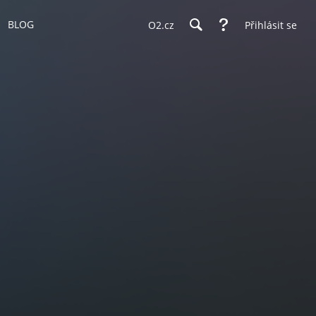
BLOG
O2.cz
Přihlásit se