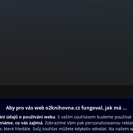
ovna
Další zábava
Oneplay
Oneplay Originály
Sport