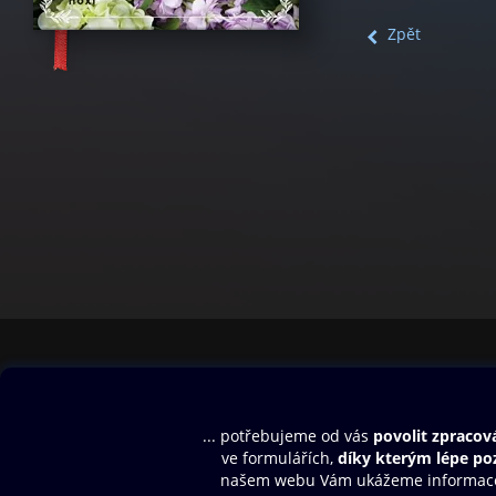
Zpět
Obsah ke stažení
Moje O2 Knih
Uvítací melodie
Přihlásit se
Aplikace a hry
E-knihy
Dárkový poukaz
SMS/MMS Info
Audioknihy
Nápověda
Blog