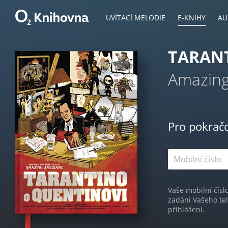
UVÍTACÍ MELODIE
E-KNIHY
AU
TARAN
Amazin
Pro pokrač
Vaše mobilní čísl
zadání Vašeho te
přihlášení.