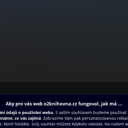
ovna
Další zábava
Oneplay
Oneplay Originály
Sport