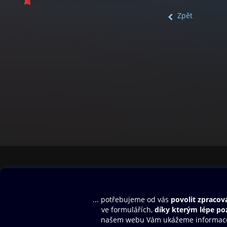
Zpět
Obsah ke stažení
Moje O2 Knih
Uvítací melodie
Přihlásit se
Aplikace a hry
E-knihy
Dárkový poukaz
SMS/MMS Info
Audioknihy
Nápověda
Blog