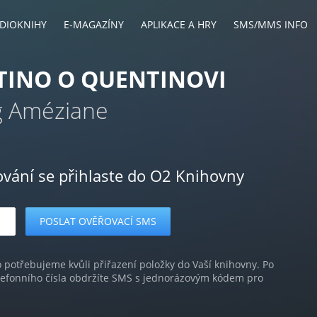
DIOKNIHY
E-MAGAZÍNY
APLIKACE A HRY
SMS/MMS INFO
TINO O QUENTINOVI
g Améziane
ování se přihlaste do O2 Knihovny
o potřebujeme kvůli přiřazení položky do Vaší knihovny. Po
lefonního čísla obdržíte SMS s jednorázovým kódem pro