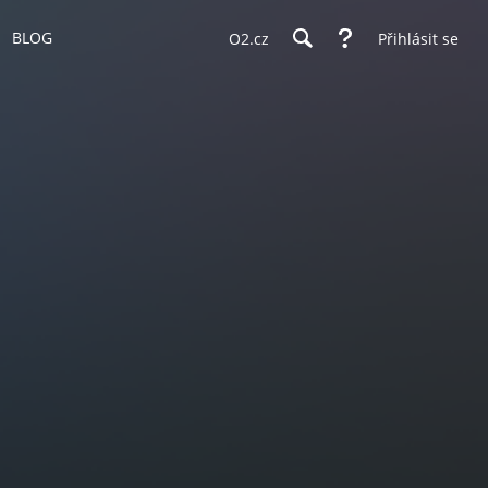
BLOG
O2.cz
Přihlásit se