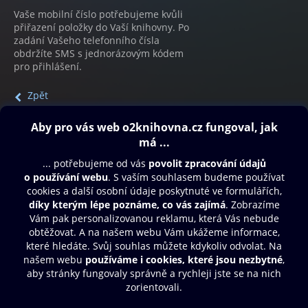
Vaše mobilní číslo potřebujeme kvůli
přiřazení položky do Vaší knihovny. Po
zadání Vašeho telefonního čísla
obdržíte SMS s jednorázovým kódem
pro přihlášení.
Zpět
Obsah ke stažení
Moje O2 Knihovna
Další zábava
© O2 Czech Republic a.s.
Nákupní řád