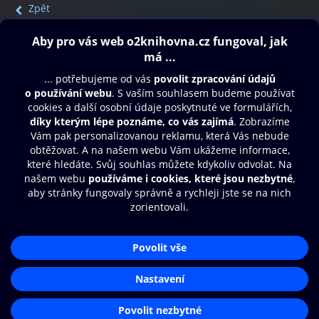
Zpět
Obsah ke stažení
Moje O2 Knihovna
Další zábava
© O2 Czech Republic a.s.
Nákupní řád
Přístupnost
Aplikace O2 Knihovna
Zásady zpracování osobních údajů
Čti a poslouchej své e-knihy a
Cookies
audioknihy rychleji a pohodlněji.
Nastavení cookies