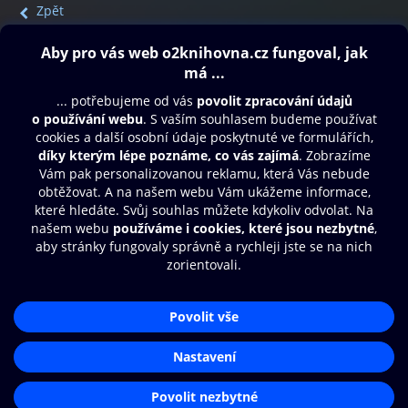
Zpět
Obsah ke stažení
Moje O2 Knihovna
Další zábava
© O2 Czech Republic a.s.
Nákupní řád
Přístupnost
Aplikace O2 Knihovna
Zásady zpracování osobních údajů
Čti a poslouchej své e-knihy a
Cookies
audioknihy rychleji a pohodlněji.
Nastavení cookies