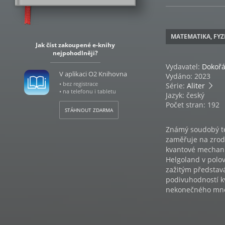
MATEMATIKA, FYZ
Jak číst zakoupené e-knihy
nejpohodlněji?
Vydavatel:
Dokoř
V aplikaci O2 Knihovna
Vydáno: 2023
• bez registrace
Série:
Aliter
• na telefonu i tabletu
Jazyk: český
Počet stran: 192
STÁHNOUT ZDARMA
Známý soudobý teo
zaměřuje na zrod 
kvantové mechani
Helgoland v polov
zažitým představá
podivuhodností k
nekonečného množ
dosud nepozorova
Rovelli neztotožň
klasické fyziky a