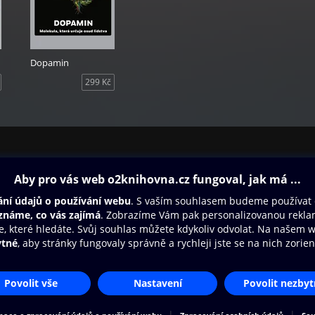
Dopamin
299 Kč
ovna
Další zábava
Oneplay
Oneplay Originály
Sport
Přístupnost
Zásady zpracování osobních údajů
Cookies
Na