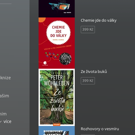
Chemie jde do války
399 Kč
Ze života buků
 knize
399 Kč
našim
ním
k
více
inely
Rozhovory o vesmíru
 ní.