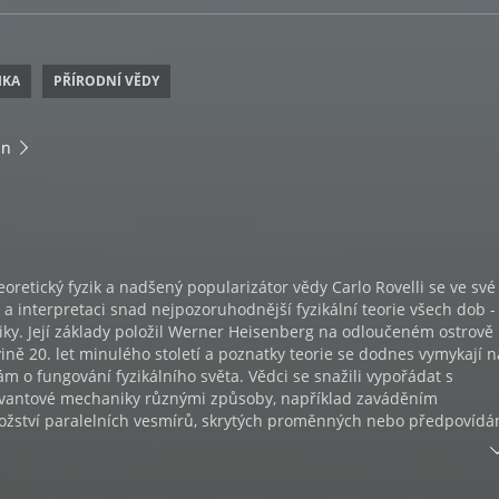
IKA
PŘÍRODNÍ VĚDY
án
retický fyzik a nadšený popularizátor vědy Carlo Rovelli se ve své
a interpretaci snad nejpozoruhodnější fyzikální teorie všech dob -
ky. Její základy položil Werner Heisenberg na odloučeném ostrově
ině 20. let minulého století a poznatky teorie se dodnes vymykají 
m o fungování fyzikálního světa. Vědci se snažili vypořádat s
vantové mechaniky různými způsoby, například zaváděním
ství paralelních vesmírů, skrytých proměnných nebo předpovídá
ných fyzikálních mechanismů. Ani s jedním z těchto řešení se vša
uje a tvrdí, že k pochopení teorie je nutné opustit myšlenkové mant
 zásadně proměnit způsob, jakým nahlížíme na realitu a naše místo v