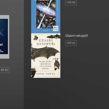
ata
199 Kč
Úžasní netopýři
399 Kč
199 Kč