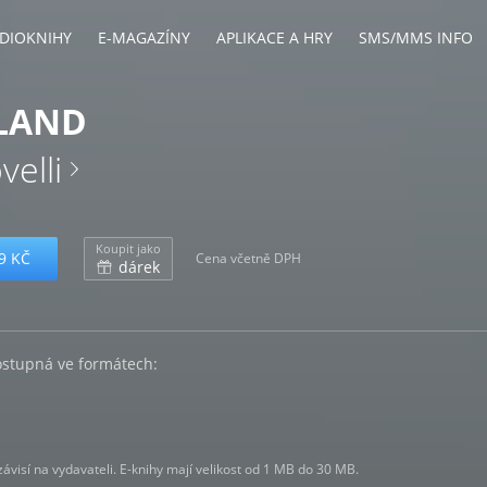
DIOKNIHY
E-MAGAZÍNY
APLIKACE A HRY
SMS/MMS INFO
LAND
velli
Koupit jako
9 KČ
Cena včetně DPH
dárek
ostupná ve formátech:
visí na vydavateli. E-knihy mají velikost od 1 MB do 30 MB.