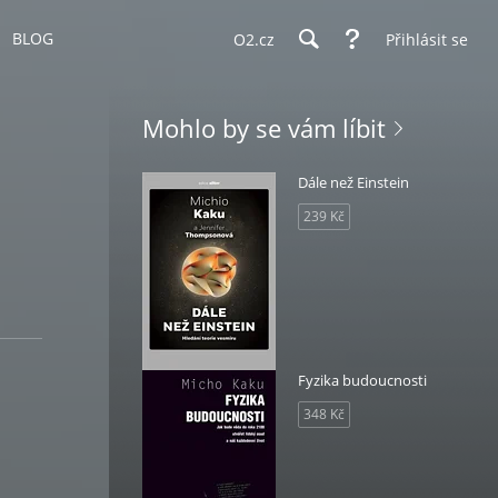
BLOG
O2.cz
Přihlásit se
Mohlo by se vám líbit
Dále než Einstein
239 Kč
Fyzika budoucnosti
348 Kč