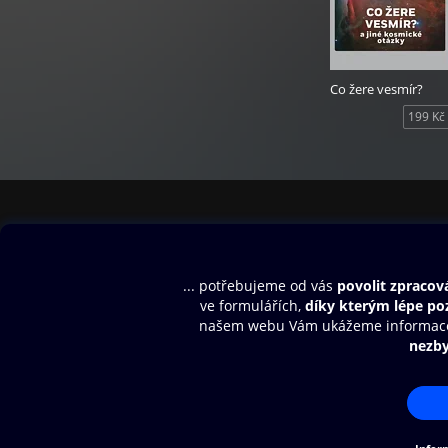
Co žere vesmír?
199 Kč
Obsah ke stažení
Moje O2 Knih
Uvítací melodie
Přihlásit se
Aplikace a hry
E-knihy
Dárkový poukaz
SMS/MMS Info
Audioknihy
Nápověda
Blog
E-magazíny
Napište nám
Nákupní řád
© O2 Czech Republic a.s.