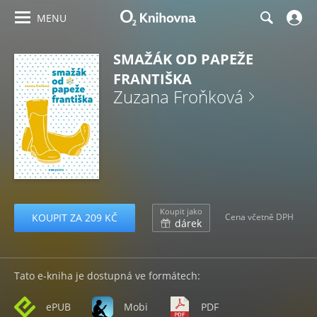
MENU
SMAŽÁK OD PAPEŽE
FRANTIŠKA
Zuzana Froňková
Koupit jako
KOUPIT ZA 209 KČ
Cena včetně DPH
dárek
Tato e-kniha je dostupná ve formátech:
ePUB
Mobi
PDF