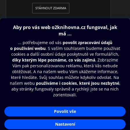
STÁHNOUT ZDARMA
Obsah ke stažení
Moje O2 Knihovna
Další zábava
© O2 Czech Republic a.s.
Nákupní řád
Přístupnost
Aplikace O2 Knihovna
Zásady zpracování osobních údajů
Čti a poslouchej své e-knihy a
Cookies