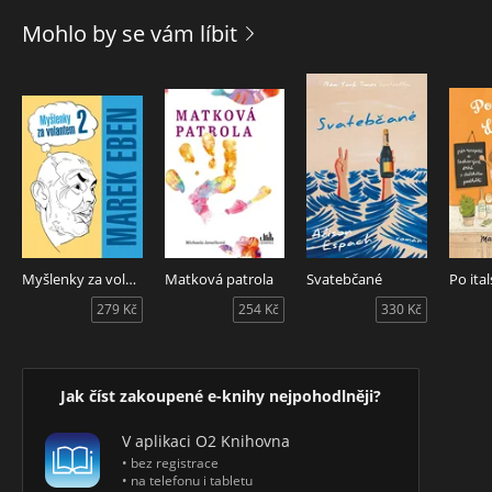
Mohlo by se vám líbit
Myšlenky za volantem 2
Matková patrola
Svatebčané
279 Kč
254 Kč
330 Kč
Jak číst zakoupené e-knihy nejpohodlněji?
V aplikaci O2 Knihovna
• bez registrace
• na telefonu i tabletu