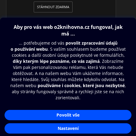
STÁHNOUT ZDARMA
Obsah ke stažení
Moje O2 Knihovna
Další zábava
© O2 Czech Republic a.s.
Nákupní řád
Přístupnost
Aplikace O2 Knihovna
Zásady zpracování osobních údajů
Čti a poslouchej své e-knihy a
Cookies
audioknihy rychleji a pohodlněji.