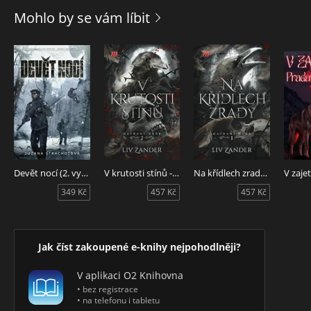
kalných a mlhami zahalených vodách Mississippi až do míst
Mohlo by se vám líbit
tak děsivých, že strach o život je tam tou nejmenší z jejich
starostí...
Devět nocí (2. vydání)
V krutosti stínů - Havraní dvůr 2.
Na křídlech zrady - Havraní dvůr 1.
349 Kč
457 Kč
457 Kč
Jak číst zakoupené e-knihy nejpohodlněji?
V aplikaci O2 Knihovna
• bez registrace
• na telefonu i tabletu