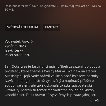
Dostupnost formátů závisí na vydavateli. E-knihy mají velikost od 1 MB do
30 MB.
SVĚTOVÁ LITERATURA
FANTASY
Vydavatel:
Argo
Vydáno: 2023
Jazyk: český
Počet stran: 336
Sen Ockerwee je fascinující upíří příběh zasazený do doby a
prostředí, které známe z tvorby Marka Twaina – na starou
Mississippi, jejíž vody brázdí veliké a hrdé kolesové parníky.
Navíc to není jen mistrně vystavěný a napínavý příběh o
souboji se zlem, ale také dokonalá ukázka spisovatelské
virtuozity. Martin tu téměř marnotratně do jediné knížky
zasadil celou řadu bravurně vytvořených postav, jako jsou
kapitán Abner Marsh nebo Mrzout Billy Tipton, postav, na
více
které se po dočtení knihy rozhodně nezapomíná. Putují po