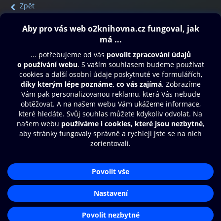
Zpět
Obsah ke stažení
Moje O2 Knihovna
Další zábava
© O2 Czech Republic a.s.
Nákupní řád
Přístupnost
Aplikace O2 Knihovna
Zásady zpracování osobních údajů
Čti a poslouchej své e-knihy a
Cookies
audioknihy rychleji a pohodlněji.
Nastavení cookies