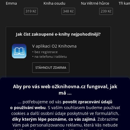
Emma
Kniha osudu
Na Větrné hůrce
Tři ka
319 Kč
348 Kč
239 Kč
Jak číst zakoupené e-knihy nejpohodlněji?
V aplikaci O2 Knihovna
• bez registrace
• na telefonu i tabletu
STÁHNOUT ZDARMA
Obsah ke stažení
Moje O2 Knihovna
Další zábava