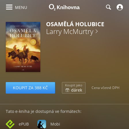
MENU
OSAMĚLÁ HOLUBICE
Larry McMurtry
Koupit jako
KOUPIT ZA 388 KČ
Cena včetně DPH
dárek
Tato e-kniha je dostupná ve formátech:
ePUB
Mobi