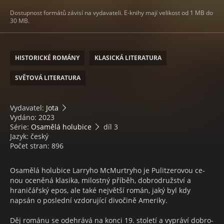
Dostupnost formátů závisí na vydavateli. E-knihy mají velikost od 1 MB do
30 MB.
HISTORICKÉ ROMÁNY
KLASICKÁ LITERATURA
SVĚTOVÁ LITERATURA
Vydavatel:
Jota
Vydáno: 2023
Série:
Osamělá holubice
díl 3
Jazyk: český
Počet stran: 896
Osamělá holubice Larryho Mc­Murtryho je Pulitzerovou ce­
nou oceněná klasika, milostný příběh, dobrodružství a
hraničářský epos, ale také největší román, jaký byl kdy
napsán o poslední vzdorující divočině Ameriky.
Děj románu se odehrává na konci 19. století a vypráví dobro­