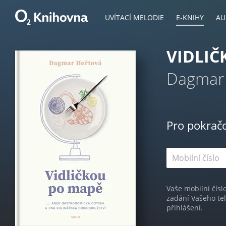
UVÍTACÍ MELODIE
E-KNIHY
AU
VIDLIČ
Dagmar
Pro pokrač
Vaše mobilní čísl
zadání Vašeho te
přihlášení.