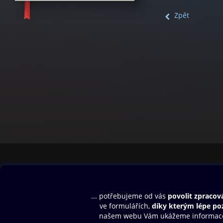
Zpět
Obsah ke stažení
Moje O2 Knih
Uvítací melodie
Přihlásit se
Aplikace a hry
E-knihy
Dárkový poukaz
SMS/MMS Info
Audioknihy
Nápověda
Blog