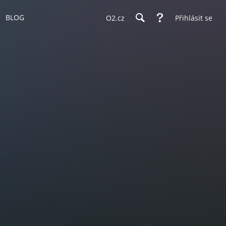
BLOG
O2.cz
Přihlásit se