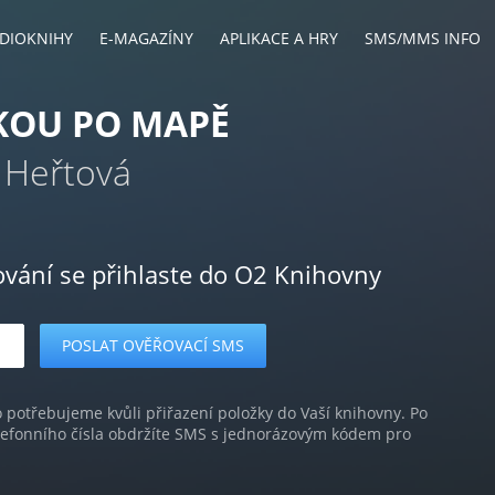
DIOKNIHY
E-MAGAZÍNY
APLIKACE A HRY
SMS/MMS INFO
KOU PO MAPĚ
 Heřtová
ování se přihlaste do O2 Knihovny
o potřebujeme kvůli přiřazení položky do Vaší knihovny. Po
lefonního čísla obdržíte SMS s jednorázovým kódem pro