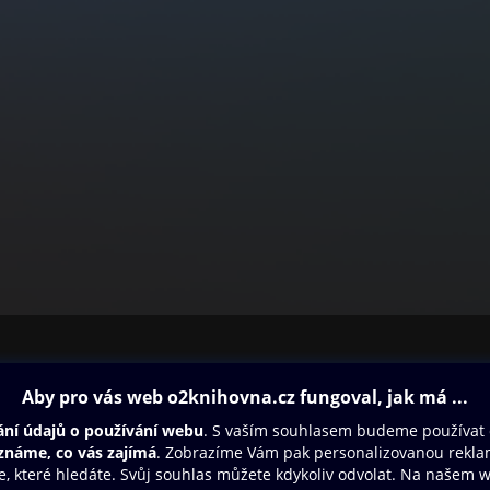
ovna
Další zábava
Oneplay
Oneplay Originály
Sport