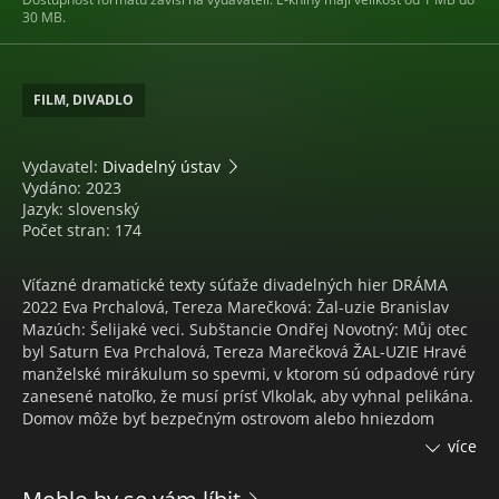
30 MB.
FILM, DIVADLO
Vydavatel:
Divadelný ústav
Vydáno: 2023
Jazyk: slovenský
Počet stran: 174
Víťazné dramatické texty súťaže divadelných hier DRÁMA
2022 Eva Prchalová, Tereza Marečková: Žal-uzie Branislav
Mazúch: Šelijaké veci. Subštancie Ondřej Novotný: Můj otec
byl Saturn Eva Prchalová, Tereza Marečková ŽAL-UZIE Hravé
manželské mirákulum so spevmi, v ktorom sú odpadové rúry
zanesené natoľko, že musí prísť Vlkolak, aby vyhnal pelikána.
Domov môže byť bezpečným ostrovom alebo hniezdom
nebezpečných hier medzi ženou a mužom. Kuchyňa, spálňa,
více
vaňa v kúpeľni, okno, balkón na protiľahlom dome ako fraktál
zložitého usporiadania sveta. Rúry odvádzajúce odpad sú