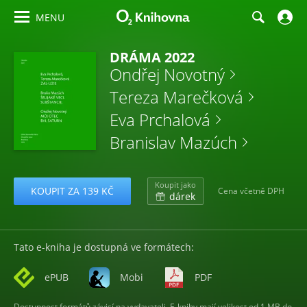
MENU
DRÁMA 2022
Ondřej Novotný
Tereza Marečková
Eva Prchalová
Branislav Mazúch
Koupit jako
KOUPIT ZA 139 KČ
Cena včetně DPH
dárek
Tato e-kniha je dostupná ve formátech:
ePUB
Mobi
PDF
Dostupnost formátů závisí na vydavateli. E-knihy mají velikost od 1 MB do