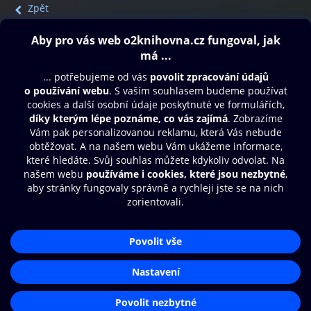
Zpět
Obsah ke stažení
Moje O2 Knihovna
Další zábava
© O2 Czech Republic a.s.
Nákupní řád
Přístupnost
Aplikace O2 Knihovna
Zásady zpracování osobních údajů
Čti a poslouchej své e-knihy a
Cookies
audioknihy rychleji a pohodlněji.
Nastavení cookies