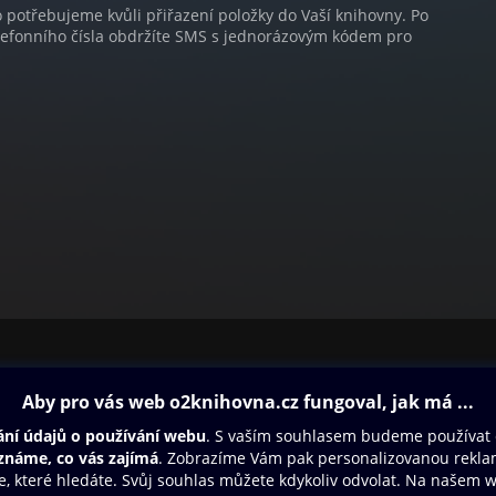
o potřebujeme kvůli přiřazení položky do Vaší knihovny. Po
lefonního čísla obdržíte SMS s jednorázovým kódem pro
ovna
Další zábava
Oneplay
Oneplay Originály
Sport