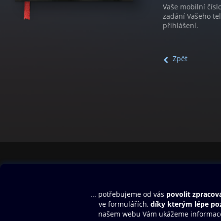
Vaše mobilní čísl
zadání Vašeho te
přihlášení.
Zpět
Obsah ke stažení
Moje O2 Knih
Uvítací melodie
Přihlásit se
Aplikace a hry
E-knihy
Dárkový poukaz
SMS/MMS Info
Audioknihy
Nápověda
Blog