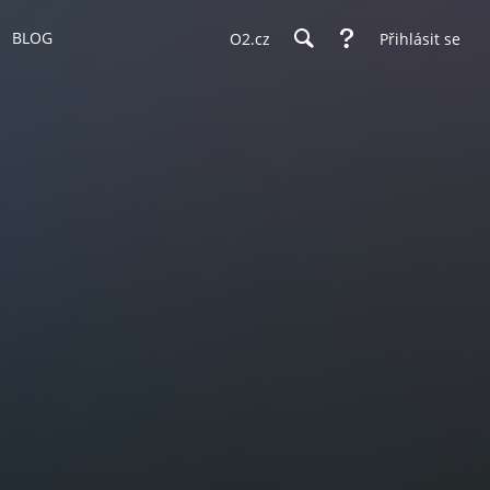
BLOG
O2.cz
Přihlásit se